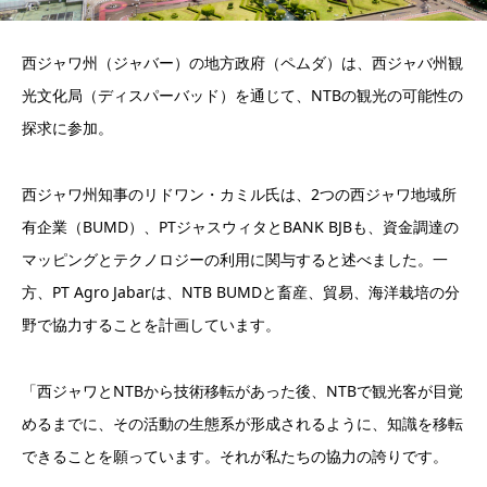
西ジャワ州（ジャバー）の地方政府（ペムダ）は、西ジャバ州観
光文化局（ディスパーバッド）を通じて、NTBの観光の可能性の
探求に参加。
西ジャワ州知事のリドワン・カミル氏は、2つの西ジャワ地域所
有企業（BUMD）、PTジャスウィタとBANK BJBも、資金調達の
マッピングとテクノロジーの利用に関与すると述べました。一
方、PT Agro Jabarは、NTB BUMDと畜産、貿易、海洋栽培の分
野で協力することを計画しています。
「西ジャワとNTBから技術移転があった後、NTBで観光客が目覚
めるまでに、その活動の生態系が形成されるように、知識を移転
できることを願っています。それが私たちの協力の誇りです。