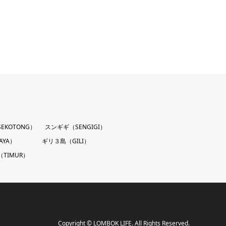
EKOTONG）
スンギギ（SENGIGI）
AYA）
ギリ３島（GILI）
TIMUR）
Copyright
©
LOMBOK LIFE
. All Rights Reserved.