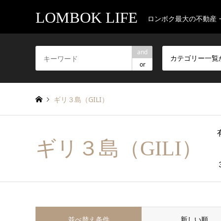
LOMBOK LIFE
ロンボク最大の不動産
and
カテゴリー一覧
or
ギリ３島（GILI）
ギリ３島（GILI）
並べ替え条件
新しい順