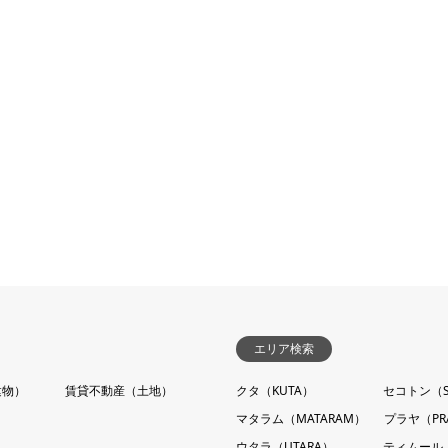
エリア検索
建物）
賃貸不動産（土地）
クタ（KUTA）
セコトン（S
マタラム（MATARAM）
プラヤ（PR
ウタラ（UTARA）
ティムール（