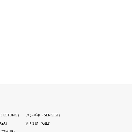
EKOTONG）
スンギギ（SENGIGI）
AYA）
ギリ３島（GILI）
TIMUR）