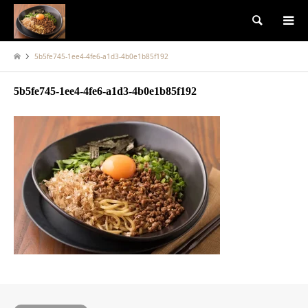
検索
5b5fe745-1ee4-4fe6-a1d3-4b0e1b85f192
5b5fe745-1ee4-4fe6-a1d3-4b0e1b85f192