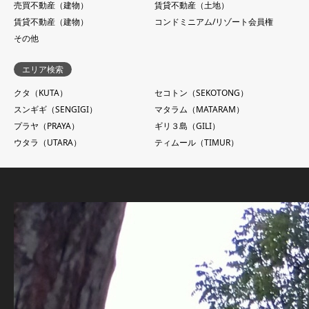
売買不動産（建物）
賃貸不動産（土地）
賃貸不動産（建物）
コンドミニアム/リゾート会員権
その他
エリア検索
クタ（KUTA）
セコトン（SEKOTONG）
スンギギ（SENGIGI）
マタラム（MATARAM）
プラヤ（PRAYA）
ギリ３島（GILI）
ウタラ（UTARA）
ティムール（TIMUR）