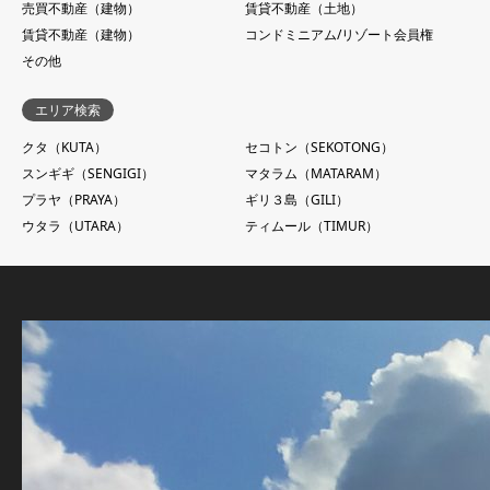
売買不動産（建物）
賃貸不動産（土地）
賃貸不動産（建物）
コンドミニアム/リゾート会員権
その他
エリア検索
クタ（KUTA）
セコトン（SEKOTONG）
スンギギ（SENGIGI）
マタラム（MATARAM）
プラヤ（PRAYA）
ギリ３島（GILI）
ウタラ（UTARA）
ティムール（TIMUR）