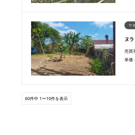
マタ
ヌラ
売買不
単価：
60件中 1〜10件を表示