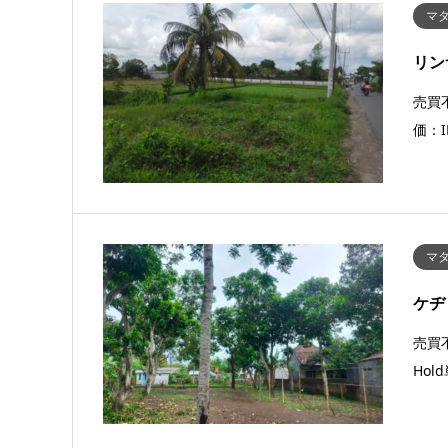
マタ
リン
売買不
価：I
マタ
ケヂ
売買不
Hol