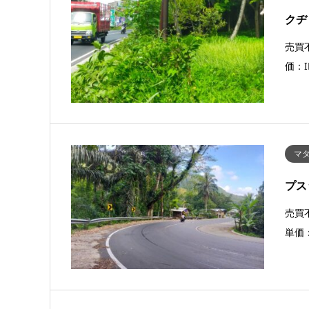
クヂ
売買不
価：I
マタ
プス
売買不
単価：