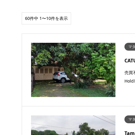
60件中 1〜10件を表示
マタ
CA
売買不
Hold
マタ
Tam