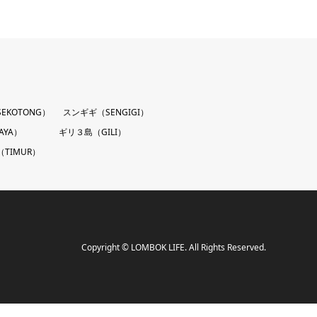
EKOTONG）
スンギギ（SENGIGI）
AYA）
ギリ３島（GILI）
TIMUR）
Copyright
©
LOMBOK LIFE
. All Rights Reserved.