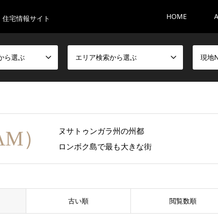
HOME
・住宅情報サイト
から選ぶ
エリア検索から選ぶ
現地
ヌサトゥンガラ州の州都
AM）
ロンボク島で最も大きな街
古い順
閲覧数順