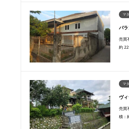
マタ
パラ
売買
約 22
マタ
ヴィ
売買
積：約 