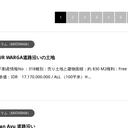
1
2
3
4
5
6
ラム（MATARAM）
TUR WARGA道路沿いの土地
動産情報No ：318種別：売り土地と建物面積：約 830 M2権利：Free
単価：IDR 17.170.000.000 / ALL （100平米）※…
ラム（MATARAM）
an Ayu 道路沿い