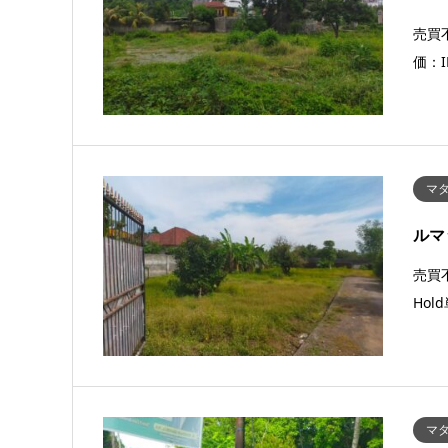
売買不
価：I
マタ
ルマ
売買不
Hol
マタ