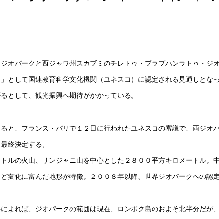
ジオパークと西ジャワ州スカブミのチレトゥ・プラブハンラトゥ・ジ
ク」として国連教育科学文化機関（ユネスコ）に認定される見通しとな
がるとして、観光振興へ期待がかかっている。
ると、フランス・パリで１２日に行われたユネスコの審議で、両ジオ
に最終決定する。
トルの火山、リンジャニ山を中心とした２８００平方キロメートル。
など変化に富んだ地形が特徴。２００８年以降、世界ジオパークへの認
によれば、ジオパークの範囲は現在、ロンボク島のおよそ北半分だが