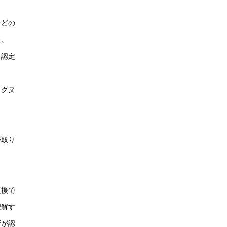
などの
た。
（認定
るグヌ
が取り
支援で
理解す
所が認