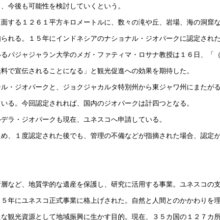
り、今後も可能性を検討していくという。
面する１２６１平方キロメートルに、数々の滝や丘、岩場、海の洞窟
知られる。１５年にインドネシアのナショナル・ジオパークに認定され
るパジャジャラン大学のメガ・ファティマ・ロサナ教授は１６日、「
無料で宣伝されることになる」と観光促進への効果を期待した。
ル・ジオパークと、ジョクジャカルタ特別州から東ジャワ州にまたが
ている。今回認定されれば、国内のジオパークは計四つとなる。
デラ・ジオパークも現在、ユネスコへ申請している。
め、１度認定された後でも、管理の不備などが指摘された場合、認定
層など、地質学的な遺産を保護し、研究に活用する事業。ユネスコの
１５年にユネスコ正式事業に格上げされた。自然と人間とのかかわりを
たな観光資源として地域振興に生かす目的。現在、３５カ国の１２７カ