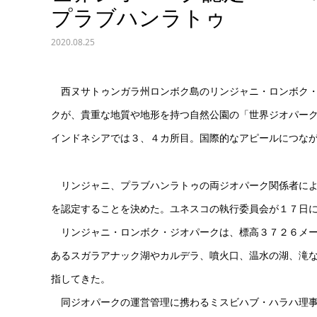
プラブハンラトゥ
2020.08.25
西ヌサトゥンガラ州ロンボク島のリンジャニ・ロンボク・
クが、貴重な地質や地形を持つ自然公園の「世界ジオパー
インドネシアでは３、４カ所目。国際的なアピールにつな
リンジャニ、プラブハンラトゥの両ジオパーク関係者によ
を認定することを決めた。ユネスコの執行委員会が１７日
リンジャニ・ロンボク・ジオパークは、標高３７２６メー
あるスガラアナック湖やカルデラ、噴火口、温水の湖、滝
指してきた。
同ジオパークの運営管理に携わるミスビハブ・ハラハ理事