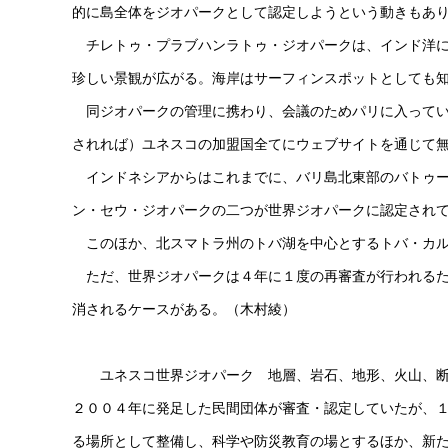
的に島全体をジオパークとして認定しようという動きもあ
チレトゥ・プラブハンラトゥ・ジオパークは、インド洋に
珍しい景観が広がる。海岸はサーフィンスポットとしても
同ジオパークの管理に携わり、会議のためパリに入ってい
されれば）ユネスコの加盟国全てにウェブサイトを通じて
インドネシアからはこれまでに、バリ島北東部のバトゥー
ン・セウ・ジオパークの二つが世界ジオパークに認定され
このほか、北スマトラ州のトバ湖を中心とするトバ・カル
ただ、世界ジオパークは４年に１度の再審査が行われるた
消されるケースがある。（木村綾）
ユネスコ世界ジオパーク 地層、岩石、地形、火山、断
２００４年に発足した民間団体が審査・認定していたが、
る場所として整備し、科学や防災教育の場とするほか、新