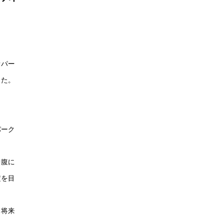
オパー
った。
パーク
中腹に
定を目
、将来