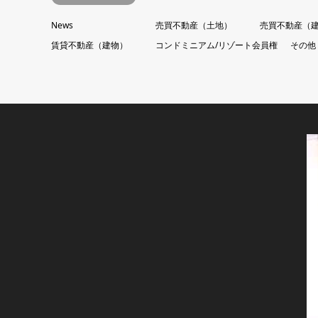
News
売買不動産（土地）
売買不動産（
賃貸不動産（建物）
コンドミニアム/リゾート会員権
その他