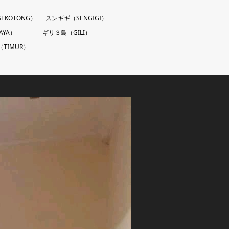
EKOTONG）
スンギギ（SENGIGI）
AYA）
ギリ３島（GILI）
TIMUR）