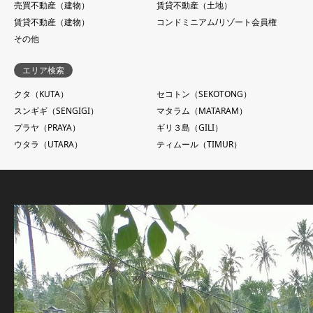
売買不動産（建物）
賃貸不動産（土地）
賃貸不動産（建物）
コンドミニアム/リゾート会員権
その他
エリア検索
クタ（KUTA）
セコトン（SEKOTONG）
スンギギ（SENGIGI）
マタラム（MATARAM）
プラヤ（PRAYA）
ギリ３島（GILI）
ウタラ（UTARA）
ティムール（TIMUR）