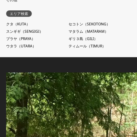
エリア検索
クタ（KUTA）
セコトン（SEKOTONG）
スンギギ（SENGIGI）
マタラム（MATARAM）
プラヤ（PRAYA）
ギリ３島（GILI）
ウタラ（UTARA）
ティムール（TIMUR）