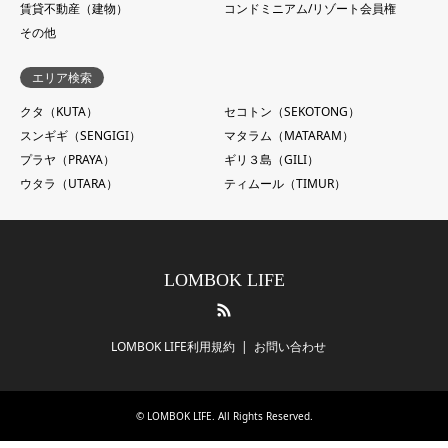
賃貸不動産（建物）
コンドミニアム/リゾート会員権
その他
エリア検索
クタ（KUTA）
セコトン（SEKOTONG）
スンギギ（SENGIGI）
マタラム（MATARAM）
プラヤ（PRAYA）
ギリ３島（GILI）
ウタラ（UTARA）
ティムール（TIMUR）
LOMBOK LIFE
RSS
LOMBOK LIFE利用規約
お問い合わせ
©
LOMBOK LIFE
. All Rights Reserved.