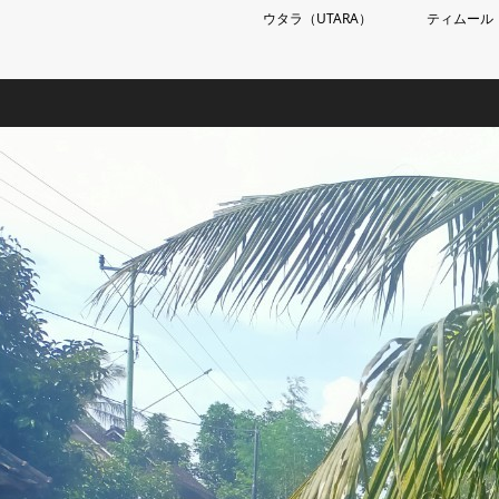
ウタラ（UTARA）
ティムール（