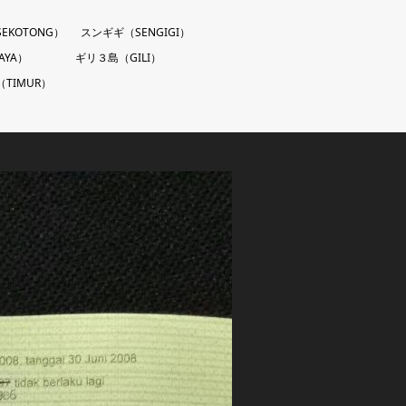
EKOTONG）
スンギギ（SENGIGI）
AYA）
ギリ３島（GILI）
TIMUR）