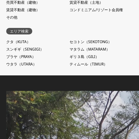
売買不動産（建物）
賃貸不動産（土地）
賃貸不動産（建物）
コンドミニアム/リゾート会員権
その他
エリア検索
クタ（KUTA）
セコトン（SEKOTONG）
スンギギ（SENGIGI）
マタラム（MATARAM）
プラヤ（PRAYA）
ギリ３島（GILI）
ウタラ（UTARA）
ティムール（TIMUR）