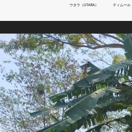
ウタラ（UTARA）
ティムール（