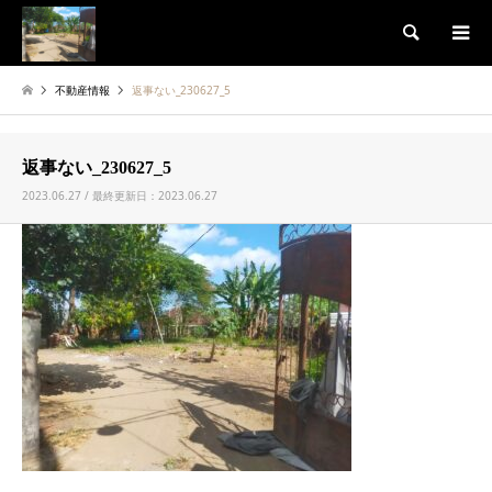
検索
不動産情報
返事ない_230627_5
返事ない_230627_5
2023.06.27 / 最終更新日：2023.06.27