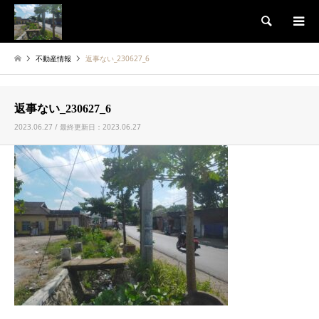
検索
不動産情報
返事ない_230627_6
返事ない_230627_6
2023.06.27 / 最終更新日：2023.06.27