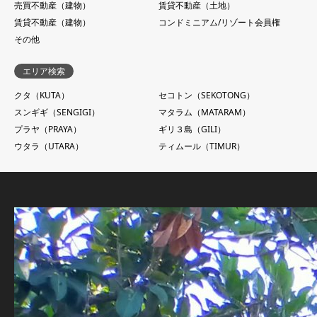
売買不動産（建物）
賃貸不動産（土地）
賃貸不動産（建物）
コンドミニアム/リゾート会員権
その他
エリア検索
クタ（KUTA）
セコトン（SEKOTONG）
スンギギ（SENGIGI）
マタラム（MATARAM）
プラヤ（PRAYA）
ギリ３島（GILI）
ウタラ（UTARA）
ティムール（TIMUR）