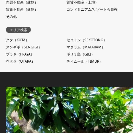
売買不動産（建物）
賃貸不動産（土地）
賃貸不動産（建物）
コンドミニアム/リゾート会員権
その他
エリア検索
クタ（KUTA）
セコトン（SEKOTONG）
スンギギ（SENGIGI）
マタラム（MATARAM）
プラヤ（PRAYA）
ギリ３島（GILI）
ウタラ（UTARA）
ティムール（TIMUR）