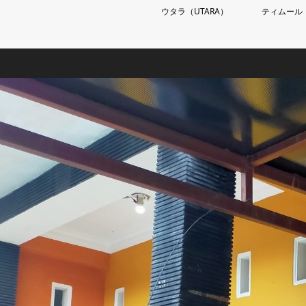
ウタラ（UTARA）
ティムール（