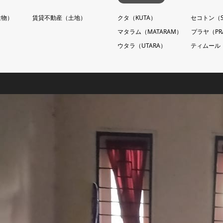
建物）
賃貸不動産（土地）
クタ（KUTA）
セコトン（S
マタラム（MATARAM）
プラヤ（PR
ウタラ（UTARA）
ティムール（