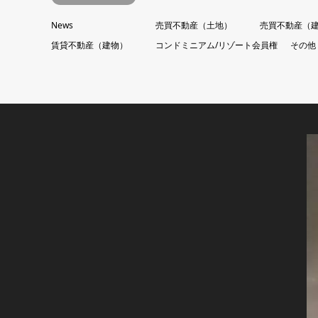
News
売買不動産（土地）
売買不動産（
賃貸不動産（建物）
コンドミニアム/リゾート会員権
その他