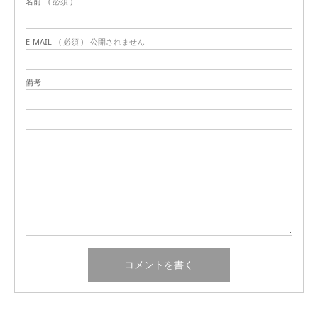
名前
( 必須 )
E-MAIL
( 必須 ) - 公開されません -
備考