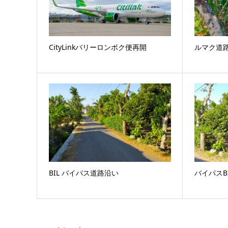
CityLinkバリーロンボク便再開
ルマク道
BIL バイパス道路沿い
バイパスB