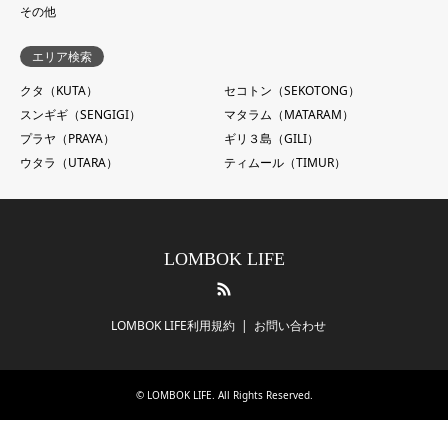
その他
エリア検索
クタ（KUTA）
セコトン（SEKOTONG）
スンギギ（SENGIGI）
マタラム（MATARAM）
プラヤ（PRAYA）
ギリ３島（GILI）
ウタラ（UTARA）
ティムール（TIMUR）
LOMBOK LIFE
RSS
LOMBOK LIFE利用規約
お問い合わせ
©
LOMBOK LIFE
. All Rights Reserved.