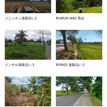
メニンチン道路沿い2
BUWUN MAS 高台
リンサル道路沿い３
BYPASS 道路沿い２