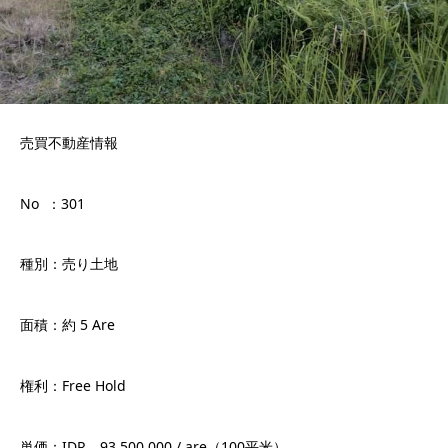
売買不動産情報
No ：301
種別：売り土地
面積：約 5 Are
権利：Free Hold
単価：IDR 93.500.000 / are（100平米）