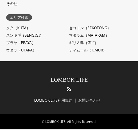
その他
エリア検索
クタ（KUTA）
セコトン（SEKOTONG）
スンギギ（SENGIGI）
マタラム（MATARAM）
プラヤ（PRAYA）
ギリ３島（GILI）
ウタラ（UTARA）
ティムール（TIMUR）
LOMBOK LIFE
RSS
LOMBOK LIFE利用規約
お問い合わせ
©
LOMBOK LIFE
. All Rights Reserved.