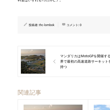
投稿者:
thc-lombok
コメント:
0
マンダリカはMotoGPを開催す
界で最初の高速道路サーキット
持つ
関連記事