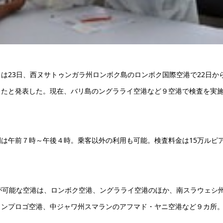
は23日、西ヌサトゥンガラ州ロンボク島のロンボク国際空港で22日か
したと発表した。現在、バリ島のングラライ空港など９空港で検査を実
は午前７時～午後４時。乗客以外の利用も可能。検査料金は15万ルピ
が可能な空港は、ロンボク空港、ングラライ空港のほか、南スラウェシ
ロンプロゴ空港、中ジャワ州スマランのアフマド・ヤニ空港など９カ所