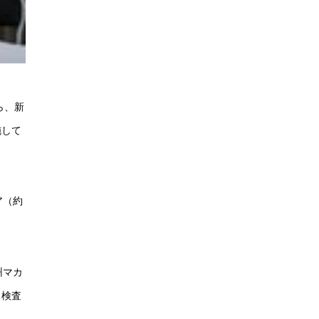
ら、新
施して
ア（約
州マカ
。検査