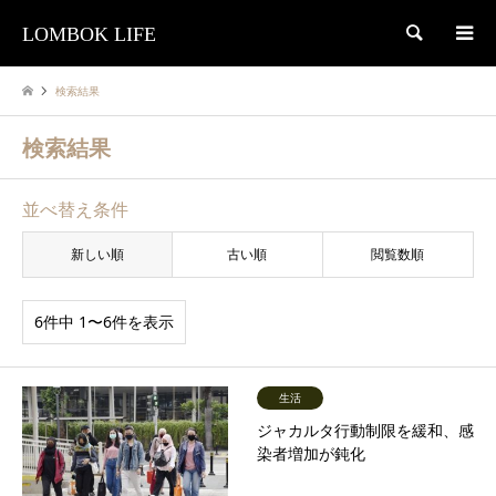
LOMBOK LIFE
検索
検索結果
検索結果
並べ替え条件
新しい順
古い順
閲覧数順
6件中 1〜6件を表示
生活
ジャカルタ行動制限を緩和、感
染者増加が鈍化