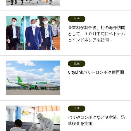
生活
菅首相が就任後、初の海外訪問
として、１０月中旬にベトナム
とインドネシアを訪問…
観光
CityLinkバリーロンボク便再開
生活
バリやロンボクなど９空港、迅
速検査を実施