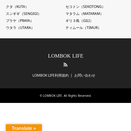
クタ（KUTA）
セコトン（SEKOTONG）
スンギギ（SENGIGI）
マタラム（MATARAM）
プラヤ（PRAYA）
ギリ３島（GILI）
ウタラ（UTARA）
ティムール（TIMUR）
LOMBOK LIFE
RSS
LOMBOK LIFE利用規約
お問い合わせ
©
LOMBOK LIFE
. All Rights Reserved.
Translate »